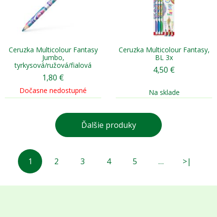
Ceruzka Multicolour Fantasy
Ceruzka Multicolour Fantasy,
Jumbo,
BL 3x
tyrkysová/ružová/fialová
4,50
€
1,80
€
Dočasne nedostupné
Na sklade
Ďalšie produky
1
2
3
4
5
…
>|