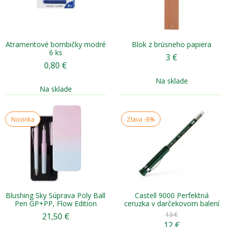
Atramentové bombičky modré
Blok z brúsneho papiera
6 ks
3
€
0,80
€
Na sklade
Na sklade
Novinka
Zľava
-8%
Blushing Sky Súprava Poly Ball
Castell 9000 Perfektná
Pen GP+PP, Flow Edition
ceruzka v darčekovom balení
13 €
21,50
€
12
€