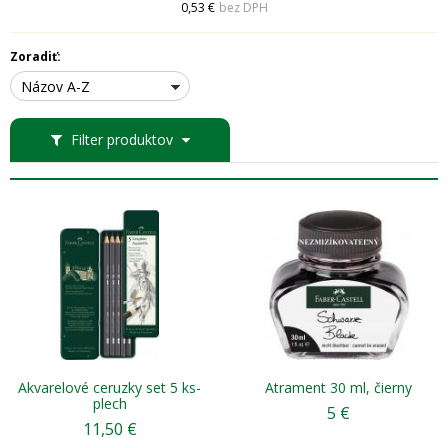
0,53 €
bez DPH
Zoradiť:
Názov A-Z
Filter produktov
Akvarelové ceruzky set 5 ks-
Atrament 30 ml, čierny
plech
5
€
11,50
€