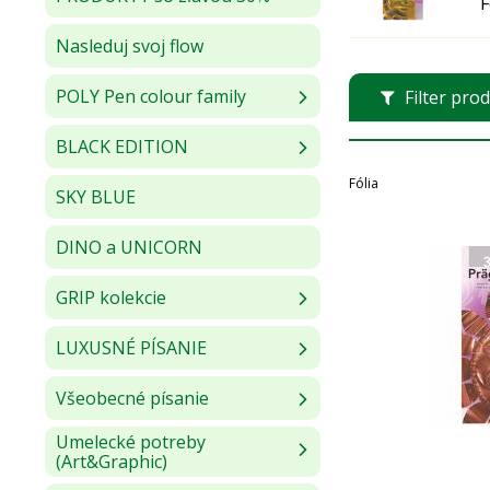
F
Nasleduj svoj flow
POLY Pen colour family
Filter pro
BLACK EDITION
Fólia
SKY BLUE
DINO a UNICORN
GRIP kolekcie
LUXUSNÉ PÍSANIE
Všeobecné písanie
Umelecké potreby
(Art&Graphic)