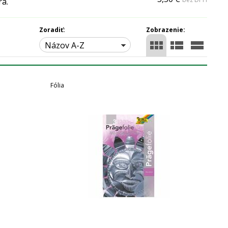
ra.
Zoradiť:
Zobrazenie:
Názov A-Z
Fólia