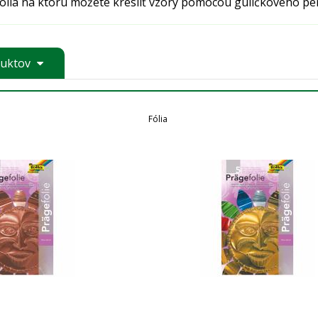
ólia na ktorú môžete kresliť vzory pomocou guličkového pe
duktov
Fólia