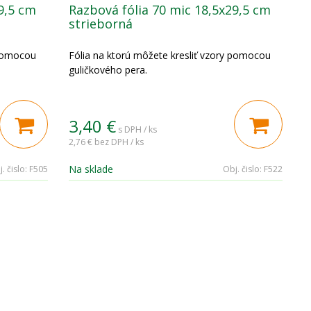
9,5 cm
Razbová fólia 70 mic 18,5x29,5 cm
strieborná
 pomocou
Fólia na ktorú môžete kresliť vzory pomocou
guličkového pera.
3,40
€
s DPH / ks
2,76 €
bez DPH / ks
Na sklade
. čislo:
F505
Obj. čislo:
F522