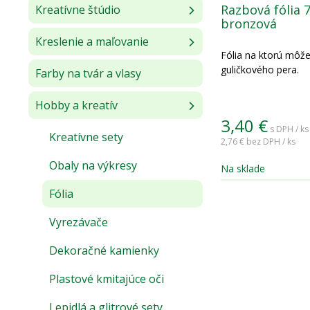
Razbová fólia 
Kreatívne štúdio
bronzová
Kreslenie a maľovanie
Fólia na ktorú môže
guličkového pera.
Farby na tvár a vlasy
Hobby a kreatív
3,40
€
s DPH / ks
Kreatívne sety
2,76 €
bez DPH / ks
Obaly na výkresy
Na sklade
Fólia
Vyrezávače
Dekoračné kamienky
Plastové kmitajúce oči
Lepidlá a glitrové sety