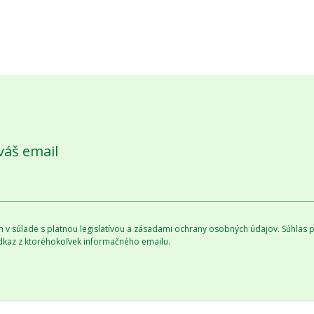
váš email
v súlade s platnou legislatívou a zásadami ochrany osobných údajov. Súhlas po
dkaz z ktoréhokoľvek informačného emailu.