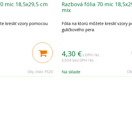
70 mic 18,5x29,5 cm
Razbová fólia 70 mic 18,5x2
mix
te kresliť vzory pomocou
Fólia na ktorú môžete kresliť vzory
guličkového pera.
4,30
€
s DPH / ks
3,50 €
bez DPH / ks
Na sklade
Obj. čislo:
F520
Obj