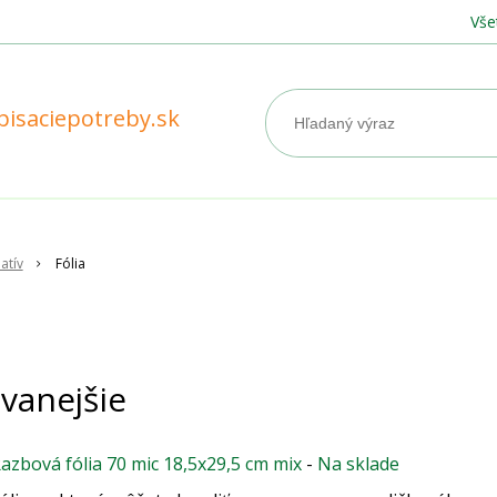
Vše
pisaciepotreby.sk
atív
Fólia
vanejšie
azbová fólia 70 mic 18,5x29,5 cm mix
-
Na sklade