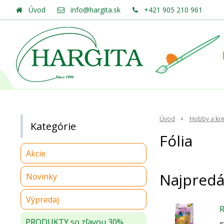
Úvod
info@hargita.sk
+421 905 210 961
Úvod
Hobby a kre
Kategórie
Fólia
Akcie
Najpredá
Novinky
Výpredaj
R
PRODUKTY so zľavou 30%