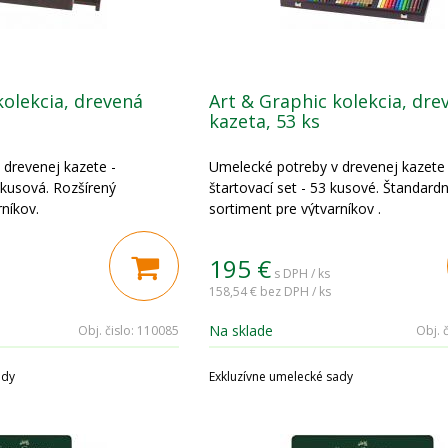
kolekcia, drevená
Art & Graphic kolekcia, dre
kazeta, 53 ks
drevenej kazete -
Umelecké potreby v drevenej kazete 
 kusová. Rozšírený
štartovací set - 53 kusové. Štandard
níkov.
sortiment pre výtvarníkov .
195
€
s DPH / ks
158,54 €
bez DPH / ks
Na sklade
Obj. čislo:
110085
Obj. č
ady
Exkluzívne umelecké sady