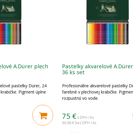
elové A.Dürer plech
Pastelky akvarelové A.Dürer
36 ks set
elové pastelky Dürer, 24
Profesionálne akvarelové pastelky D
 krabičke. Pigment úplne
farebné v plechovej krabičke. Pigmen
rozpustný vo vode.
75
€
s DPH / ks
60,98 €
bez DPH / ks