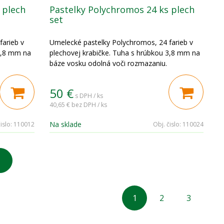
 plech
Pastelky Polychromos 24 ks plech
set
arieb v
Umelecké pastelky Polychromos, 24 farieb v
 3,8 mm na
plechovej krabičke. Tuha s hrúbkou 3,8 mm na
báze vosku odolná voči rozmazaniu.
50
€
s DPH / ks
40,65 €
bez DPH / ks
Na sklade
islo:
110012
Obj. čislo:
110024
1
2
3