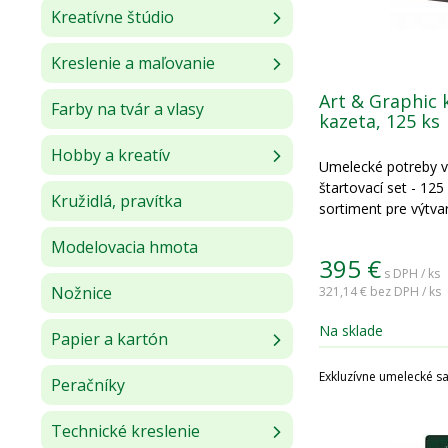
Kreatívne štúdio
Kreslenie a maľovanie
Art & Graphic 
Farby na tvár a vlasy
kazeta, 125 ks
Hobby a kreatív
Umelecké potreby v 
štartovací set - 125
Kružidlá, pravítka
sortiment pre výtvar
Modelovacia hmota
395
€
s DPH / ks
Nožnice
321,14 €
bez DPH / ks
Na sklade
Papier a kartón
Exkluzívne umelecké s
Peračníky
Technické kreslenie