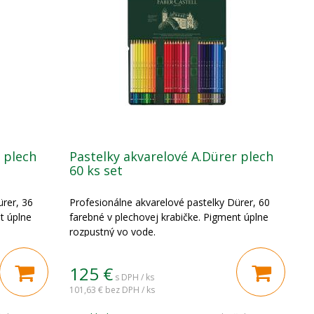
 plech
Pastelky akvarelové A.Dürer plech
60 ks set
ürer, 36
Profesionálne akvarelové pastelky Dürer, 60
t úplne
farebné v plechovej krabičke. Pigment úplne
rozpustný vo vode.
125
€
s DPH / ks
101,63 €
bez DPH / ks