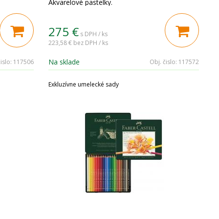
Akvarelové pastelky.
275
€
s DPH / ks
223,58 €
bez DPH / ks
Na sklade
islo:
117506
Obj. čislo:
117572
Exkluzívne umelecké sady