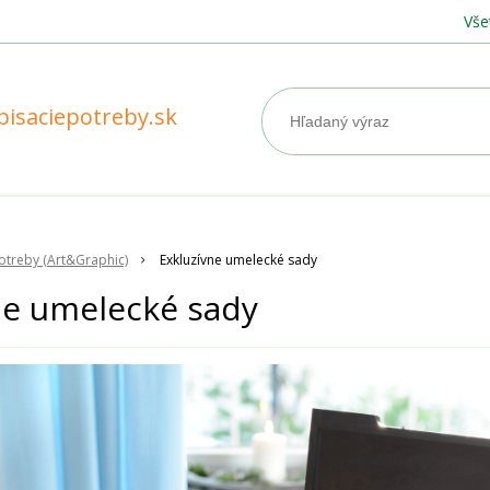
Vše
pisaciepotreby.sk
treby (Art&Graphic)
Exkluzívne umelecké sady
ne umelecké sady