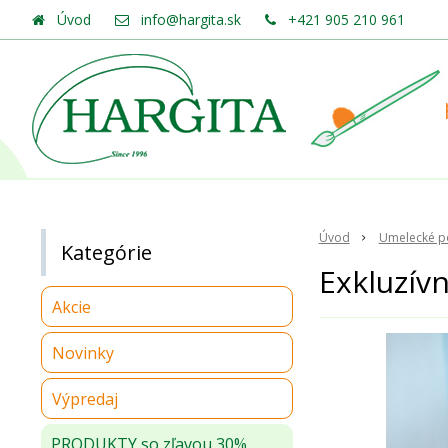
Úvod
info@hargita.sk
+421 905 210 961
Úvod
Umelecké po
Kategórie
Exkluzív
Akcie
Novinky
Výpredaj
PRODUKTY so zľavou 30%