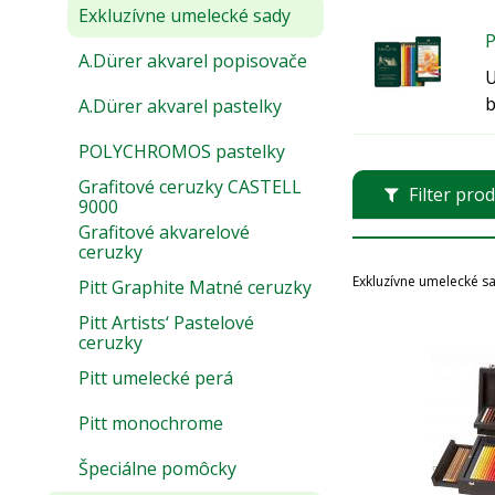
Exkluzívne umelecké sady
P
A.Dürer akvarel popisovače
U
b
A.Dürer akvarel pastelky
POLYCHROMOS pastelky
Grafitové ceruzky CASTELL
Filter pro
9000
Grafitové akvarelové
ceruzky
Exkluzívne umelecké s
Pitt Graphite Matné ceruzky
Pitt Artists‘ Pastelové
ceruzky
Pitt umelecké perá
Pitt monochrome
Špeciálne pomôcky