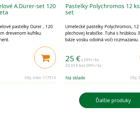
elové A.Dürer-set 120
Pastelky Polychromos 12 ks
eta
set
elové pastelky Dürer , 120
Umelecké pastelky Polychromos, 12 f
om drevenom kufríku.
plechovej krabičke. Tuha s hrúbkou
ment.
báze vosku odolná voči rozmazaniu.
25
€
s DPH / ks
20,33 €
bez DPH / ks
Na sklade
Obj. čislo:
117513
Obj. č
Ďalšie produky