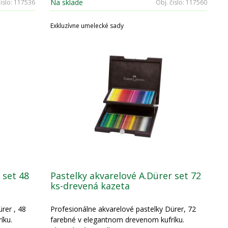
Na sklade
islo:
117536
Obj. čislo:
117560
Exkluzívne umelecké sady
 set 48
Pastelky akvarelové A.Dürer set 72
ks-drevená kazeta
rer , 48
Profesionálne akvarelové pastelky Dürer, 72
íku.
farebné v elegantnom drevenom kufríku.