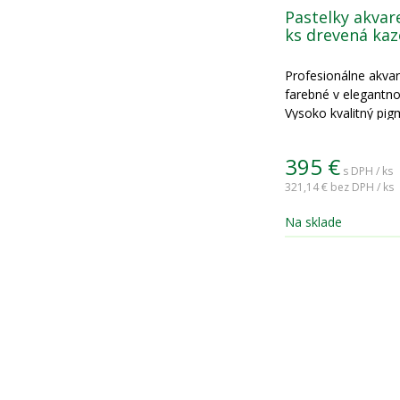
Pastelky akvar
ks drevená kaz
Profesionálne akvar
farebné v elegantn
Vysoko kvalitný pig
395
€
s DPH / ks
321,14 €
bez DPH / ks
Na sklade