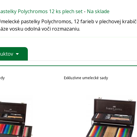
astelky Polychromos 12 ks plech set
-
Na sklade
melecké pastelky Polychromos, 12 farieb v plechovej krabi
áze vosku odolná voči rozmazaniu.
duktov
ady
Exkluzívne umelecké sady