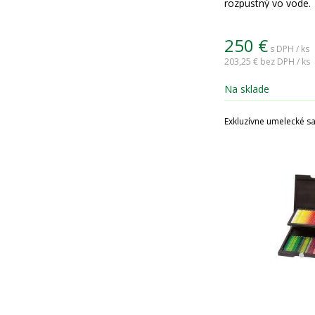
rozpustný vo vode.
250
€
s DPH / ks
203,25 €
bez DPH / ks
Na sklade
Exkluzívne umelecké s