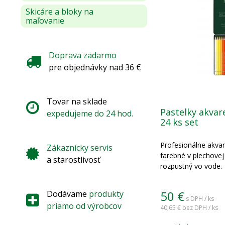
Skicáre a bloky na
maľovanie
Doprava zadarmo
pre objednávky nad 36 €
Tovar na sklade
Pastelky akvar
expedujeme do 24 hod.
24 ks set
Profesionálne akvar
Zákaznícky servis
farebné v plechovej
a starostlivosť
rozpustný vo vode.
50
€
Dodávame
produkty
s DPH / ks
priamo od výrobcov
40,65 €
bez DPH / ks