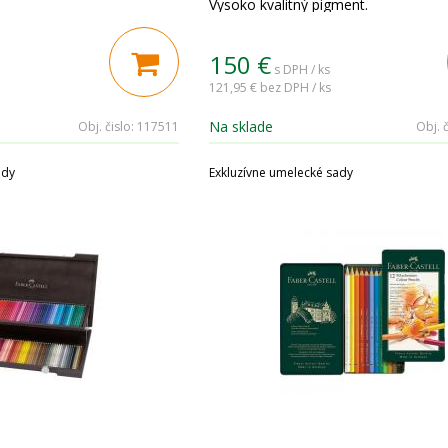
Vysoko kvalitný pigment.
150
€
s DPH / ks
121,95 €
bez DPH / ks
Na sklade
Obj. čislo:
117511
Obj. č
ady
Exkluzívne umelecké sady