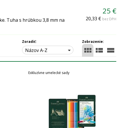
25 €
20,33 €
bez DPH
čke. Tuha s hrúbkou 3,8 mm na
Zoradiť:
Zobrazenie:
Názov A-Z
Exkluzívne umelecké sady