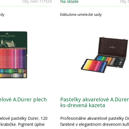
Na sklade
Obj. čislo:
117524
Obj. č
ady
Exkluzívne umelecké sady
elové A.Dürer plech
Pastelky akvarelové A.Dürer
ks-drevená kazeta
elové pastelky Dürer, 120
Profesionálne akvarelové pastelky Dü
 krabičke. Pigment úplne
farebné v elegantnom drevenom kufr