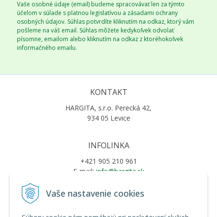
Vaše osobné údaje (email) budeme spracovávať len za týmto
účelom v súlade s platnou legislatívou a zásadami ochrany
osobných údajov. Súhlas potvrdíte kliknutím na odkaz, ktorý vám
pošleme na váš email. Súhlas môžete kedykoľvek odvolať
písomne, emailom alebo kliknutím na odkaz z ktoréhokoľvek
informačného emailu.
KONTAKT
HARGITA, s.r.o. Perecká 42,
934 05 Levice
INFOLINKA
+421 905 210 961
E-mail:
info@hargita.sk
Vaše nastavenie cookies
VŠETKO O NÁKUPE