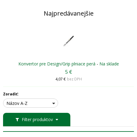
Najpredávanejšie
Konvertor pre Design/Grip plniace perá
-
Na sklade
5 €
4,07 €
bez DPH
Zoradiť:
Názov A-Z
Filter produktov