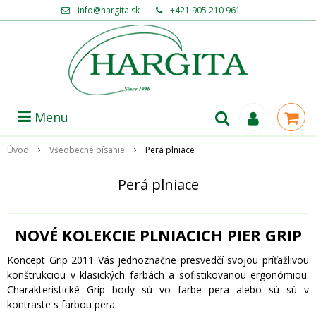
info@hargita.sk
+421 905 210 961
Menu
Úvod
Všeobecné písanie
Perá plniace
Perá plniace
NOVÉ KOLEKCIE PLNIACICH PIER GRIP
Koncept Grip 2011 Vás jednoznačne presvedčí svojou príťažlivou
konštrukciou v klasických farbách a sofistikovanou ergonómiou.
Charakteristické Grip body sú vo farbe pera alebo sú sú v
kontraste s farbou pera.