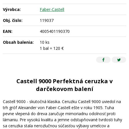
Výrobca:
Faber-Castell
Obj. čislo:
119037
EAN:
4005401190370
Obsah balenia:
10 ks
1 bal = 120 €
Castell 9000 Perfektná ceruzka v
darčekovom balení
Castell 9000 - skutočná klasika. Ceruzku Castell 9000 uviedol na
trh gróf Alexander von Faber-Castell ešte v roku 1905. Tuha
pevne vlepená do dreva zaručuje mimoriadnu odolnosť proti
lámaniu. Pre vysokú kvalitu a jemne odstupňované tvrdosti tuhy
sa ceruzka stala nerozlučnou súčasťou výbavy umelcov a