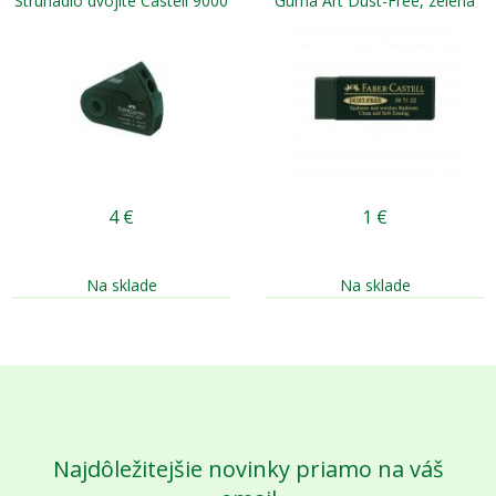
Strúhadlo dvojité Castell 9000
Guma Art Dust-Free, zelená
4
€
1
€
Na sklade
Na sklade
Najdôležitejšie novinky priamo na váš