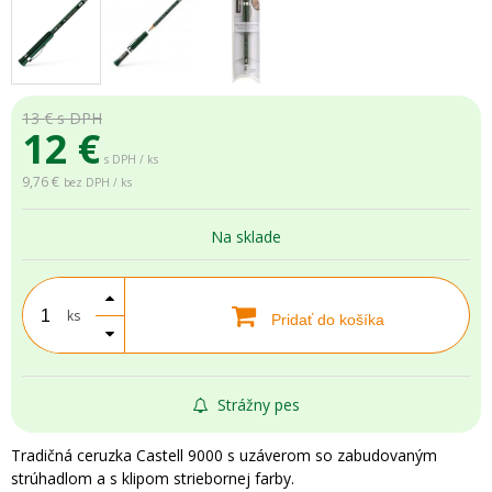
13 €
s DPH
12
€
s DPH / ks
9,76 €
bez DPH / ks
Na sklade
ks
Pridať do košíka
Strážny pes
Tradičná ceruzka Castell 9000 s uzáverom so zabudovaným
strúhadlom a s klipom striebornej farby.