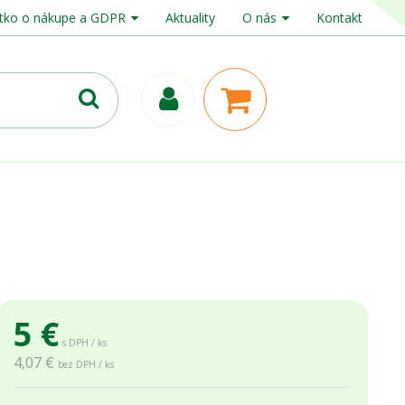
tko o nákupe a GDPR
Aktuality
O nás
Kontakt
5
€
s DPH / ks
4,07 €
bez DPH / ks