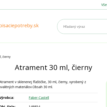
Vše
pisaciepotreby.sk
, čierny
Atrament 30 ml, čierny
Atrament v sklenenej fľaštičke, 30 ml, čierny, vyrobený z
kvalitných materiálov.Obsah 30 ml.
Výrobca:
Faber-Castell
Obj. čislo:
149854