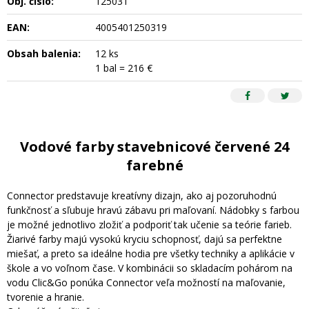
Obj. čislo:
125031
EAN:
4005401250319
Obsah balenia:
12 ks
1 bal = 216 €
Vodové farby stavebnicové červené 24
farebné
Connector predstavuje kreatívny dizajn, ako aj pozoruhodnú
funkčnosť a sľubuje hravú zábavu pri maľovaní. Nádobky s farbou
je možné jednotlivo zložiť a podporiť tak učenie sa teórie farieb.
Žiarivé farby majú vysokú kryciu schopnosť, dajú sa perfektne
miešať, a preto sa ideálne hodia pre všetky techniky a aplikácie v
škole a vo voľnom čase. V kombinácii so skladacím pohárom na
vodu Clic&Go ponúka Connector veľa možností na maľovanie,
tvorenie a hranie.