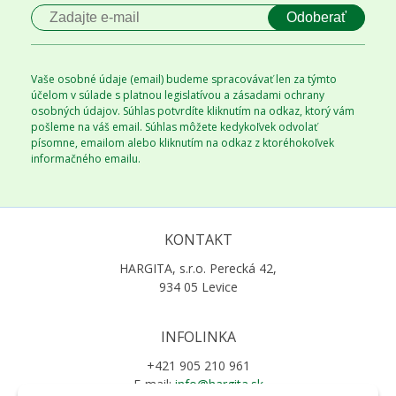
Odoberať
Vaše osobné údaje (email) budeme spracovávať len za týmto
účelom v súlade s platnou legislatívou a zásadami ochrany
osobných údajov. Súhlas potvrdíte kliknutím na odkaz, ktorý vám
pošleme na váš email. Súhlas môžete kedykoľvek odvolať
písomne, emailom alebo kliknutím na odkaz z ktoréhokoľvek
informačného emailu.
KONTAKT
HARGITA, s.r.o. Perecká 42,
934 05 Levice
INFOLINKA
+421 905 210 961
E-mail:
info@hargita.sk