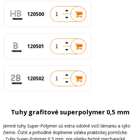
120500
120501
120502
Tuhy grafitové superpolymer 0,5 mm
Jemné tuhy Super-Polymer sú extra odolné voči lámaniu a sýto
čierne. Čisté a pohodlné doplnenie vďaka praktickej pomôcke.
· Tuhy Super-Polymer 0,5 mm, pre všetky bežné mechanické