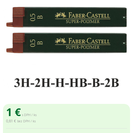
1
€
s DPH / ks
0,81 €
bez DPH / ks