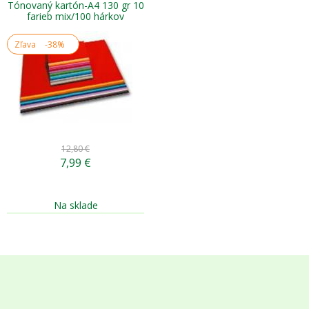
Tónovaný kartón-A4 130 gr 10
farieb mix/100 hárkov
Zľava
-38%
12,80 €
7,99
€
Na sklade