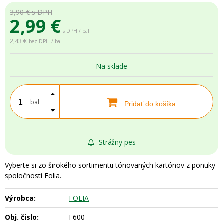
3,90 €
s DPH
2,99
€
s DPH / bal
2,43 €
bez DPH / bal
Na sklade
bal
Pridať do košíka
Strážny pes
Vyberte si zo širokého sortimentu tónovaných kartónov z ponuky
spoločnosti Folia.
Výrobca:
FOLIA
Obj. čislo:
F600