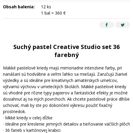
Obsah balenia:
12 ks
1 bal = 360 €
Suchý pastel Creative Studio set 36
farebný
Mäkké pastelové kriedy majú mimoriadne intenzívne farby, pri
nanášaní sú hodvábne a veľmi ľahko sa miešajú. Zaručujú žiarivé
výsledky a sú ideálne pre kreatívnych amatérskych umelcov,
výtvarnú výchovu v umeleckých školách. Mäkké pastelové kriedy
sú vhodné pre rôzne typy papierov a fantastické efekty je možné
dosiahnuť aj na iných povrchoch. Ak chcete pastelové práce dlhšie
uchovať, mali by ste po dokončení výkresu použiť fixačný
prostriedok.
· Mkké kriedy v celej dĺžke
· Ideálne pre kreslenie jemných detailov a tieňovanie väčších plôch
· 36 farieb v kartónovej krabici