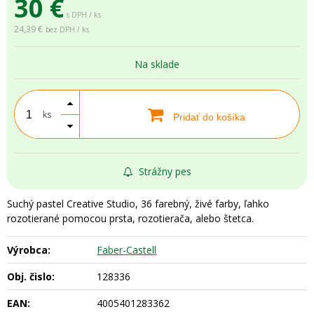
30
€
s DPH / ks
24,39 €
bez DPH / ks
Na sklade
ks
Pridať do košíka
Strážny pes
Suchý pastel Creative Studio, 36 farebný, živé farby, ľahko
rozotierané pomocou prsta, rozotierača, alebo štetca.
Výrobca:
Faber-Castell
Obj. čislo:
128336
EAN:
4005401283362