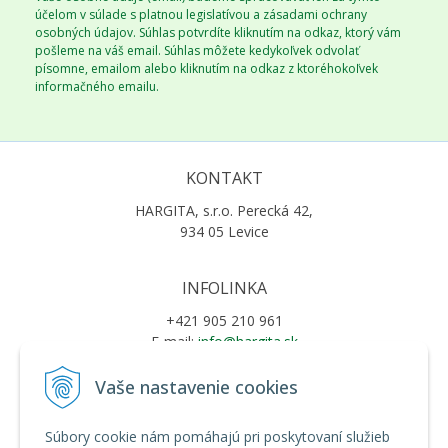
účelom v súlade s platnou legislatívou a zásadami ochrany
osobných údajov. Súhlas potvrdíte kliknutím na odkaz, ktorý vám
pošleme na váš email. Súhlas môžete kedykoľvek odvolať
písomne, emailom alebo kliknutím na odkaz z ktoréhokoľvek
informačného emailu.
KONTAKT
HARGITA, s.r.o. Perecká 42,
934 05 Levice
INFOLINKA
+421 905 210 961
E-mail:
info@hargita.sk
Vaše nastavenie cookies
VŠETKO O NÁKUPE
Súbory cookie nám pomáhajú pri poskytovaní služieb
Obchodné podmienky