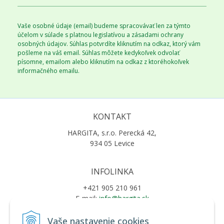
Vaše osobné údaje (email) budeme spracovávať len za týmto
účelom v súlade s platnou legislatívou a zásadami ochrany
osobných údajov. Súhlas potvrdíte kliknutím na odkaz, ktorý vám
pošleme na váš email. Súhlas môžete kedykoľvek odvolať
písomne, emailom alebo kliknutím na odkaz z ktoréhokoľvek
informačného emailu.
KONTAKT
HARGITA, s.r.o. Perecká 42,
934 05 Levice
INFOLINKA
+421 905 210 961
E-mail:
info@hargita.sk
Vaše nastavenie cookies