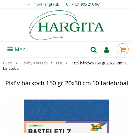
info@hargita.sk
+421 905 210 961
Menu
Úvod
Hobby a kreatív
Plsť
Plsť v hárkoch 150 gr 20x30 cm 10
farieb/bal
Plsť v hárkoch 150 gr 20x30 cm 10 farieb/bal