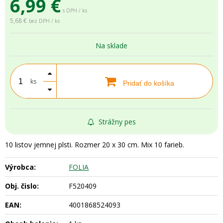
6,99
€
s DPH / ks
5,68 €
bez DPH / ks
Na sklade
ks
Pridať do košíka
Strážny pes
10 listov jemnej plsti. Rozmer 20 x 30 cm. Mix 10 farieb.
Výrobca:
FOLIA
Obj. čislo:
F520409
EAN:
4001868524093