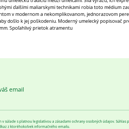
ú umeleckú tradíciu medzi umelcami. Sila výrazu, ich expres
ohými ďalšími maliarskymi technikami robia toto médium za
entom v modernom a nekomplikovanom, jednorazovom pere s 
 aby došlo k jej poškodeniu. Moderný umelecký popisovač pre
1 mm. Spoľahlivý prietok atramentu
váš email
v súlade s platnou legislatívou a zásadami ochrany osobných údajov. Súhlas po
dkaz z ktoréhokoľvek informačného emailu.