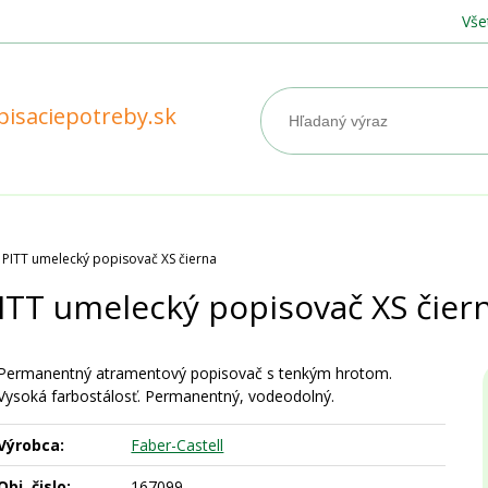
Vše
pisaciepotreby.sk
PITT umelecký popisovač XS čierna
ITT umelecký popisovač XS čier
Permanentný atramentový popisovač s tenkým hrotom.
Vysoká farbostálosť. Permanentný, vodeodolný.
Výrobca:
Faber-Castell
Obj. čislo:
167099