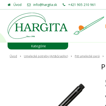
Úvod
info@hargita.sk
+421 905 210 961
Kategórie
Úvod
Umelecké potreby (Art&Graphic)
Pitt umelecké perá
P