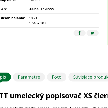
EAN:
4005401670995
Obsah balenia:
10 ks
1 bal = 30 €
pis
Parametre
Foto
Súvisiace produ
TT umelecký popisovač XS čie