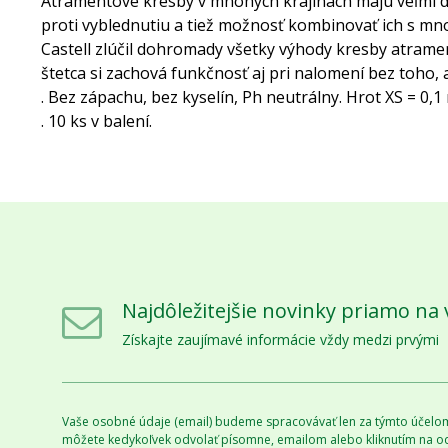
Atramentové kresby v mnohých krajinách majú veľmi dlh
proti vyblednutiu a tiež možnosť kombinovať ich s mn
Castell zlúčil dohromady všetky výhody kresby atram
štetca si zachová funkčnosť aj pri nalomení bez toho,
. Bez zápachu, bez kyselín, Ph neutrálny. Hrot XS = 0,
. 10 ks v balení.
Najdôležitejšie novinky priamo na 
Získajte zaujímavé informácie vždy medzi prvými
Vaše osobné údaje (email) budeme spracovávať len za týmto účelom 
môžete kedykoľvek odvolať písomne, emailom alebo kliknutím na o