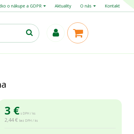
tko o nákupe a GDPR
Aktuality
O nás
Kontakt
na
3
€
s DPH / ks
2,44 €
bez DPH / ks