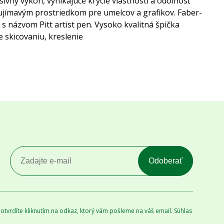
ívny výkon, vynikajúce krycie vlastnosti a odolnosť
ujímavým prostriedkom pre umelcov a grafikov. Faber-
názvom Pitt artist pen. Vysoko kvalitná špička
 skicovaniu, kreslenie
Odoberať
tvrdíte kliknutím na odkaz, ktorý vám pošleme na váš email. Súhlas