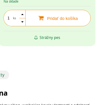
Na sklade
ks
Pridať do košíka
Strážny pes
kty
rna