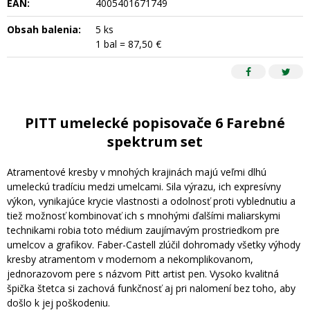
EAN:
4005401671749
Obsah balenia:
5 ks
1 bal = 87,50 €
PITT umelecké popisovače 6 Farebné
spektrum set
Atramentové kresby v mnohých krajinách majú veľmi dlhú
umeleckú tradíciu medzi umelcami. Sila výrazu, ich expresívny
výkon, vynikajúce krycie vlastnosti a odolnosť proti vyblednutiu a
tiež možnosť kombinovať ich s mnohými ďalšími maliarskymi
technikami robia toto médium zaujímavým prostriedkom pre
umelcov a grafikov. Faber-Castell zlúčil dohromady všetky výhody
kresby atramentom v modernom a nekomplikovanom,
jednorazovom pere s názvom Pitt artist pen. Vysoko kvalitná
špička štetca si zachová funkčnosť aj pri nalomení bez toho, aby
došlo k jej poškodeniu.