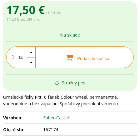
17,50
€
s DPH / ks
14,23 €
bez DPH / ks
Na sklade
ks
Pridať do košíka
Strážny pes
Umelecké fixky Pitt, 6 farieb Colour wheel, permanentné,
vodeodolné a bez zápachu. Spoľahlivý prietok atramentu.
Výrobca:
Faber-Castell
Obj. čislo:
167174