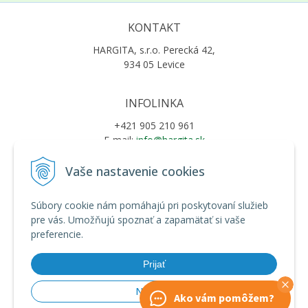
KONTAKT
HARGITA, s.r.o. Perecká 42,
934 05 Levice
INFOLINKA
+421 905 210 961
E-mail:
info@hargita.sk
Vaše nastavenie cookies
VŠETKO O NÁKUPE
Súbory cookie nám pomáhajú pri poskytovaní služieb
Obchodné podmienky
pre vás. Umožňujú spoznať a zapamätať si vaše
Ochrana osobných údajov
preferencie.
Možnosti platby a doprava
Reklamačný poriadok
Prijať
Riešenie sporov online (RSO)
Nastaviť
Ako vám pomôžem?
© 2026 HARGITA •
tvorba eshopu cez UNIobchod
,
webhosting
spoločnosti