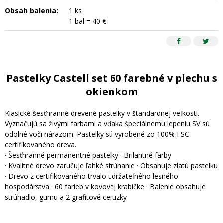
Obsah balenia:
1 ks
1 bal = 40 €
Pastelky Castell set 60 farebné v plechu s
okienkom
Klasické šesťhranné drevené pastelky v štandardnej veľkosti.
Vyznačujú sa živými farbami a vďaka špeciálnemu lepeniu SV sú
odolné voči nárazom. Pastelky sú vyrobené zo 100% FSC
certifikovaného dreva.
· Šesťhranné permanentné pastelky · Brilantné farby
· Kvalitné drevo zaručuje ľahké strúhanie · Obsahuje zlatú pastelku
· Drevo z certifikovaného trvalo udržateľného lesného
hospodárstva · 60 farieb v kovovej krabičke · Balenie obsahuje
strúhadlo, gumu a 2 grafitové ceruzky