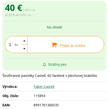
40
€
s DPH / ks
32,52 €
bez DPH / ks
Na sklade
ks
Pridať do košíka
Strážny pes
Šesťhranné pastelky Castell, 60 farebné v plechovej krabičke.
Výrobca:
Faber-Castell
Obj. čislo:
115894
EAN:
8991761366035