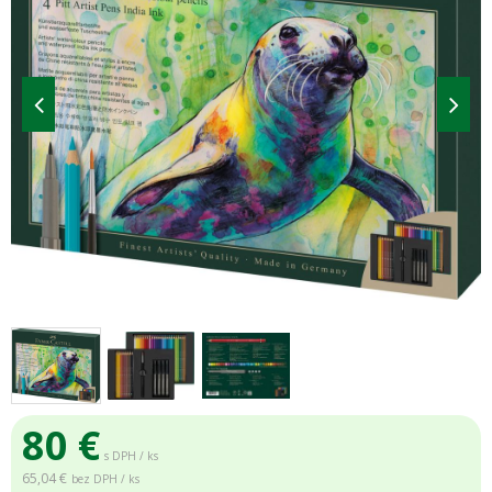
80
€
s DPH / ks
65,04 €
bez DPH / ks