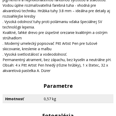
Vodou úplne rozmaľovateľná farebná tuha - vhodná pre
akvarelovú techniku. Hrúbka tuhy 3.8 mm – ideálna pre detaily aj
rozsiahlejšie kresby
. Vysoká odolnosť tuhy proti polámaniu vďaka špeciálnej SV
technológii lepenia.
Kvalitné, ľahké drevo pre úspešné orezanie kvalitným a ostrým
strúhadlom
. Moderný umelecký popisovač Pitt Artist Pen pre tušové
skicovanie, kreslenie a maľbu
. Vysoká svetlostálosť a vodeodolnosť.
Permanentný atrament, bez zápachu, bez kyselín a neutrálne pH.
Obsah: 4 x Pitt Artist Pen hnedý (rôzne hrúbky), 1 x štetec, 32 x
akvarelová pastelka A. Dürer
Parametre
Hmotnosť
0,57 kg
Fotogaléria