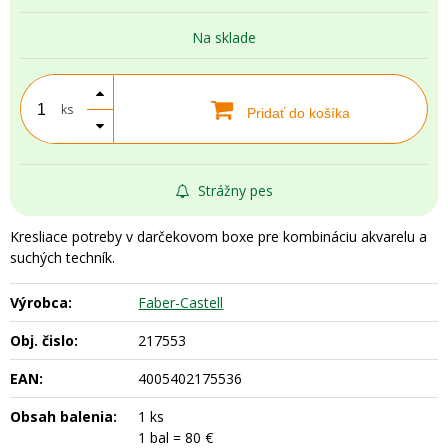
Na sklade
ks
Pridať do košíka
Strážny pes
Kresliace potreby v darčekovom boxe pre kombináciu akvarelu a
suchých techník.
Výrobca:
Faber-Castell
Obj. čislo:
217553
EAN:
4005402175536
Obsah balenia:
1 ks
1 bal = 80 €