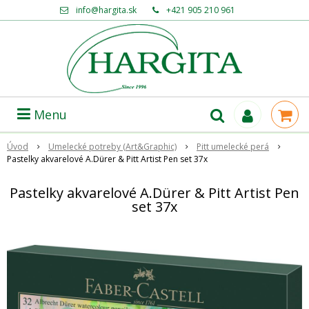
info@hargita.sk
+421 905 210 961
Menu
Úvod
Umelecké potreby (Art&Graphic)
Pitt umelecké perá
Pastelky akvarelové A.Dürer & Pitt Artist Pen set 37x
Pastelky akvarelové A.Dürer & Pitt Artist Pen
set 37x