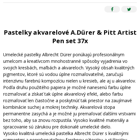
Pastelky akvarelové A.Dürer & Pitt Artist
Pen set 37x
Umelecké pastelky Albrecht Dürer ponúkajú profesionálnym
umelcom a kreatívcom mnohostranné spôsoby vyjadrenia vo
svojich kresbách, maľbách a akvareloch. Vysoký obsah kvalitných
pigmentov, ktoré sú vodou úplne rozmaľovateľné, zaručujú
intenzívnu farebnú kompozíciu nielen u kresieb, ale aj u akvarelov.
Podľa druhu použitého papiera je možné nanesenú farbu úplne
rozmaľovať a získať tak úplne akvarelový efekt, alebo farbu
rozmaľovať len čiastočne a poskytnúť tak priestor na zaujímavé
kombinácie suchej a mokrej techniky. Akvarelová stopa
permanentne zasychá a je možné ju premaľovať ďalšími vrstvami
bez toho, aby sa znovu rozpustila. Vysoko kvalitné materiály a
spracovanie sú zárukou pre dokonalé umelecké dielo.
Vysoko kvalitná umelecká pastelka Albrecht Dürer s kvalitnými
pigmentmi a neprekonateľnou farebnou sýtosťou a stálosťou.