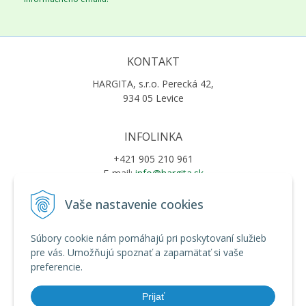
KONTAKT
HARGITA, s.r.o. Perecká 42,
934 05 Levice
INFOLINKA
+421 905 210 961
E-mail:
info@hargita.sk
Vaše nastavenie cookies
VŠETKO O NÁKUPE
Súbory cookie nám pomáhajú pri poskytovaní služieb
Obchodné podmienky
pre vás. Umožňujú spoznať a zapamätať si vaše
Ochrana osobných údajov
preferencie.
Možnosti platby a doprava
Reklamačný poriadok
Prijať
Riešenie sporov online (RSO)