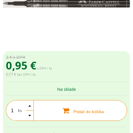
2 €
s DPH
0,95
€
s DPH / ks
0,77 €
bez DPH / ks
Na sklade
ks
Pridať do košíka