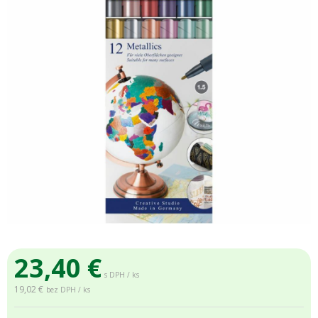
23,40
€
s DPH / ks
19,02 €
bez DPH / ks