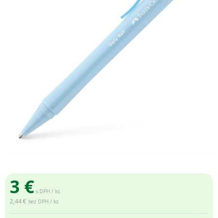
3
€
s DPH / ks
2,44 €
bez DPH / ks