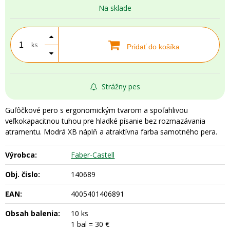
Na sklade
ks
Pridať do košíka
Strážny pes
Guľôčkové pero s ergonomickým tvarom a spoľahlivou
veľkokapacitnou tuhou pre hladké písanie bez rozmazávania
atramentu. Modrá XB náplň a atraktívna farba samotného pera.
Výrobca:
Faber-Castell
Obj. čislo:
140689
EAN:
4005401406891
Obsah balenia:
10 ks
1 bal = 30 €