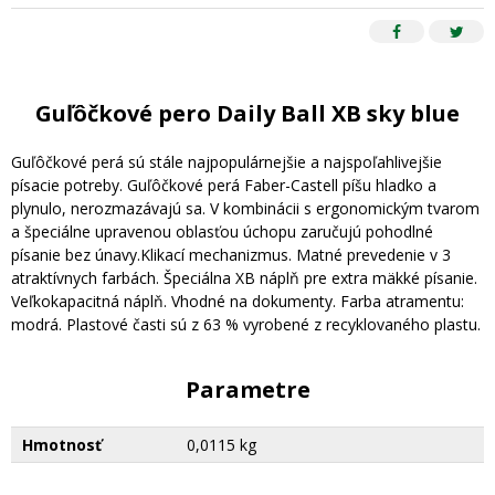
Guľôčkové pero Daily Ball XB sky blue
Guľôčkové perá sú stále najpopulárnejšie a najspoľahlivejšie
písacie potreby. Guľôčkové perá Faber-Castell píšu hladko a
plynulo, nerozmazávajú sa. V kombinácii s ergonomickým tvarom
a špeciálne upravenou oblasťou úchopu zaručujú pohodlné
písanie bez únavy.Klikací mechanizmus. Matné prevedenie v 3
atraktívnych farbách. Špeciálna XB náplň pre extra mäkké písanie.
Veľkokapacitná náplň. Vhodné na dokumenty. Farba atramentu:
modrá. Plastové časti sú z 63 % vyrobené z recyklovaného plastu.
Parametre
Hmotnosť
0,0115 kg