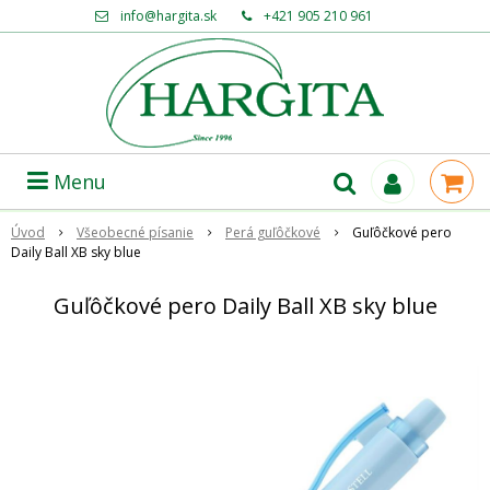
info@hargita.sk
+421 905 210 961
Menu
Úvod
Všeobecné písanie
Perá guľôčkové
Guľôčkové pero
Daily Ball XB sky blue
Guľôčkové pero Daily Ball XB sky blue