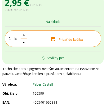
2,95
€
s DPH / ks
2,40 €
bez DPH / ks
Na sklade
ks
Pridať do košíka
Strážny pes
Technické pero s pigmentovaným atramentom na rysovanie na
pauzák. Umožňuje kreslenie pravítkom aj šablónou.
Výrobca:
Faber-Castell
Obj. čislo:
166599
EAN:
4005401665991