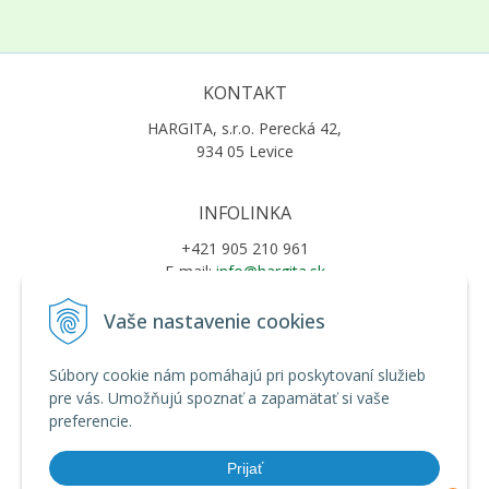
KONTAKT
HARGITA, s.r.o. Perecká 42,
934 05 Levice
INFOLINKA
+421 905 210 961
E-mail:
info@hargita.sk
Vaše nastavenie cookies
VŠETKO O NÁKUPE
Súbory cookie nám pomáhajú pri poskytovaní služieb
Obchodné podmienky
pre vás. Umožňujú spoznať a zapamätať si vaše
Ochrana osobných údajov
preferencie.
Možnosti platby a doprava
Reklamačný poriadok
Prijať
Riešenie sporov online (RSO)