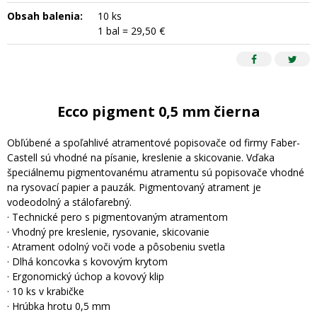
Obsah balenia:
10 ks
1 bal = 29,50 €
Ecco pigment 0,5 mm čierna
Obľúbené a spoľahlivé atramentové popisovače od firmy Faber-
Castell sú vhodné na písanie, kreslenie a skicovanie. Vďaka
špeciálnemu pigmentovanému atramentu sú popisovače vhodné
na rysovací papier a pauzák. Pigmentovaný atrament je
vodeodolný a stálofarebný.
· Technické pero s pigmentovaným atramentom
· Vhodný pre kreslenie, rysovanie, skicovanie
· Atrament odolný voči vode a pôsobeniu svetla
· Dlhá koncovka s kovovým krytom
· Ergonomický úchop a kovový klip
· 10 ks v krabičke
· Hrúbka hrotu 0,5 mm