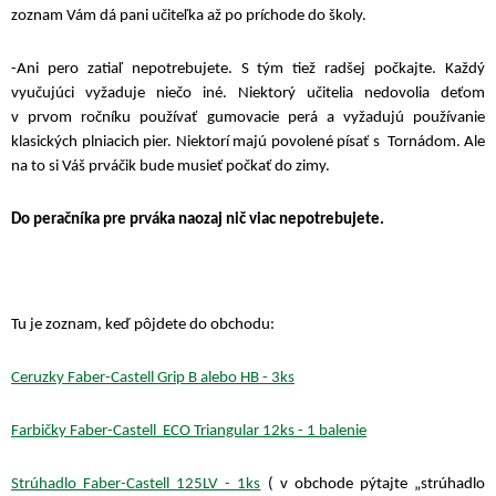
zoznam Vám dá pani učiteľka až po príchode do školy.
-Ani pero zatiaľ nepotrebujete. S tým tiež radšej počkajte. Každý
vyučujúci vyžaduje niečo iné. Niektorý učitelia nedovolia deťom
v prvom ročníku používať gumovacie perá a vyžadujú používanie
klasických plniacich pier. Niektorí majú povolené písať s Tornádom. Ale
na to si Váš prváčik bude musieť počkať do zimy.
Do peračníka pre prváka naozaj nič viac nepotrebujete.
Tu je zoznam, keď pôjdete do obchodu:
Ceruzky Faber-Castell Grip B alebo HB - 3ks
Farbičky Faber-Castell ECO Triangular 12ks - 1 balenie
Strúhadlo Faber-Castell 125LV - 1ks
( v obchode pýtajte „strúhadlo