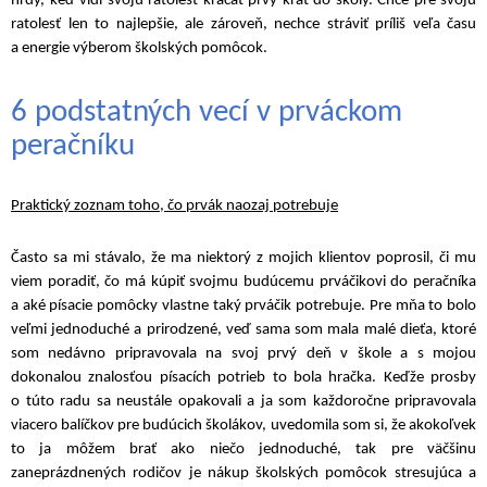
hrdý, keď vidí svoju ratolesť kráčať prvý krát do školy. Chce pre svoju
ratolesť len to najlepšie, ale zároveň, nechce stráviť príliš veľa času
a energie výberom školských pomôcok.
6 podstatných vecí v prváckom
peračníku
Praktický zoznam toho, čo prvák naozaj potrebuje
Často sa mi stávalo, že ma niektorý z mojich klientov poprosil, či mu
viem poradiť, čo má kúpiť svojmu budúcemu prváčikovi do peračníka
a aké písacie pomôcky vlastne taký prváčik potrebuje. Pre mňa to bolo
veľmi jednoduché a prirodzené, veď sama som mala malé dieťa, ktoré
som nedávno pripravovala na svoj prvý deň v škole a s mojou
dokonalou znalosťou písacích potrieb to bola hračka. Keďže prosby
o túto radu sa neustále opakovali a ja som každoročne pripravovala
viacero balíčkov pre budúcich školákov, uvedomila som si, že akokoľvek
to ja môžem brať ako niečo jednoduché, tak pre väčšinu
zaneprázdnených rodičov je nákup školských pomôcok stresujúca a