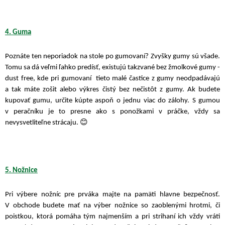
4. Guma
Poznáte ten neporiadok na stole po gumovaní? Zvyšky gumy sú všade.
Tomu sa dá veľmi ľahko predísť, existujú takzvané bez žmolkové gumy -
dust free, kde pri gumovaní tieto malé častice z gumy neodpadávajú
a tak máte zošit alebo výkres čistý bez nečistôt z gumy. Ak budete
kupovať gumu, určite kúpte aspoň o jednu viac do zálohy. S gumou
v peračníku je to presne ako s ponožkami v práčke, vždy sa
😊
nevysvetliteľne strácaju.
5. Nožnice
Pri výbere nožníc pre prváka majte na pamäti hlavne bezpečnosť.
V obchode budete mať na výber nožnice so zaoblenými hrotmi, či
poistkou, ktorá pomáha tým najmenším a pri strihaní ich vždy vráti