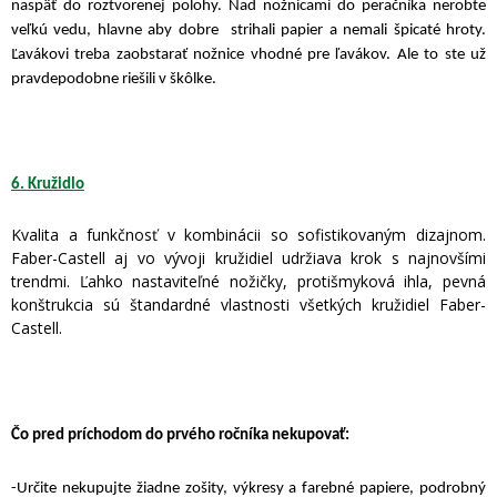
naspäť do roztvorenej polohy. Nad nožnicami do peračníka nerobte
veľkú vedu, hlavne aby dobre strihali papier a nemali špicaté hroty.
Ľavákovi treba zaobstarať nožnice vhodné pre ľavákov. Ale to ste už
pravdepodobne riešili v škôlke.
6. Kružidlo
Kvalita a funkčnosť v kombinácii so sofistikovaným dizajnom.
Faber-Castell aj vo vývoji kružidiel udržiava krok s najnovšími
trendmi. Ľahko nastaviteľné nožičky, protišmyková ihla, pevná
konštrukcia sú štandardné vlastnosti všetkých kružidiel Faber-
Castell.
Čo pred príchodom do prvého ročníka nekupovať:
-Určite nekupujte žiadne zošity, výkresy a farebné papiere, podrobný