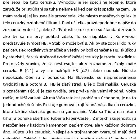
pre seba iba túto ceruzku. Výhodou je jej špeciálne lepenie, ktoré
zaručí, že pri strúhaní sa tuha neláme aj keď pár krát spadla na zem. Ja
mám rada aj jej luxusnejšie prevedenie, kde miesto masážnych guliek je
telo ceruzky ozdobené flitrami. Pani učiteľka pravdepodobne napíše do
zoznamu tvrdosť 1, alebo 2. Tvrdosti ceruziek nie sú štandardizované,
ako by sa na prvý pohľad zdalo. To čo napríklad v Koh-i-noor
predstavuje tvrdosť HB, v Stabilo môže byť B. Ak by ste zobrali do ruky
päť ceruziek rozdielnych značiek a všetky by boli označené HB, skúškou
by ste zistili, že v skutočnosti tvrdosť každej ceruzky je trochu rozdielna.
Preto vždy vravím, že sa nestresujte, ak v zozname zo školy máte
ceruzka B (č.1) a vy ste nakúpili HB (č.2) alebo naopak. Nič ste
nepokazili. Obe sú v poriadku. Na Slovensku sú najpredávanejšie
tvrdosti HB a potom B. HB je zlatý stred. B je o čosi mäkšia. Ceruzka
s označením H(č.3) je zas tvrdšia, pre prváka nie veľmi vhodná. Voľte
radšej mäkší variant. Ak má Vaša ratolesť problém s úchopom, je na to
jednoduché riešenie. Existuje gumová trojhranná násadka na ceruzku,
ktorá taktiež slúži ako guma na gumovanie. Volá sa Trio a na našom
trhu ju ponúka Eberhard Faber a Faber-Castell. Z mojich skúseností, ju
nezoženiete v každom kamennom papiernictve, ale v každom dobrom
áno. Kúpte 3 ks ceruziek. Najlepšie v trojhrannom tvare, tú majú deti