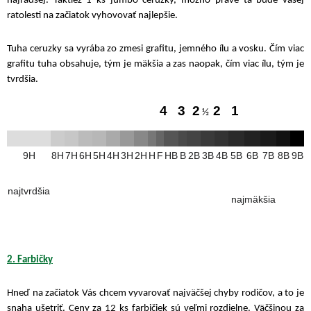
najradšej. Taktiež 1 ks jumbo ceruzky, možno práve tá bude vašej
ratolesti na začiatok vyhovovať najlepšie.
Tuha ceruzky sa vyrába zo zmesi grafitu, jemného ílu a vosku. Čím viac
grafitu tuha obsahuje, tým je mäkšia a zas naopak, čím viac ílu, tým je
tvrdšia.
4 3 2
2 1
½
9H
8H
7H
6H
5H
4H
3H
2H
H
F
HB
B
2B
3B
4B
5B
6B
7B
8B
9B
najtvrdšia
najmäkšia
2. Farbičky
Hneď na začiatok Vás chcem vyvarovať najväčšej chyby rodičov, a to je
snaha ušetriť. Ceny za 12 ks farbičiek sú veľmi rozdielne. Väčšinou za