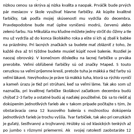
nízkou cenou sa skrýva aj nízka kvalita a naopak. Prváčik bude prvých
pár mesiacov v škole využívať hlavne farbičky. Ak kúpite kvalitné
farbičky, tak podľa mojej skúsenosti mu vydržia do decembra.
Pravdepodobne bude mať úplne vyničenú modrú, červenú alebo
zelenú farbu. Na Mikuláša mu kľudne môžete jedny strčiť do čižmy a tie
mu už vydržia až do konca školského roka a ešte si ich aj zbalí k babke
na prázdniny. Pri lacných značkách sa budete mať zblázniť z toho, že
každé dva až tri týždne budete musieť kúpiť nové balenie. Rozdiel je
naozaj obrovský. V konečnom dôsledku na lacnej farbičke u prváka
prerobíte. Veľmi obľúbené farbičky sú od značky Maped. S touto
ceruzkou sa veľmi príjemne kreslí, pretože tuha je mäkká a tiež farby sú
veľmi lákavé. Nevýhodou je práve tá mäkká tuha, ktorá sa rýchlo vyničí
a kameň úrazu je tiež pri strúhaní, keď sa veľmi láme. Tak ako som už
naznačila, pri kvalitnej farbičke školákovi začiatkom decembra budú
chýbať 2-3 farby a ostatné budú aj naďalej použiteľné. Dá sa to riešiť aj
dokúpením jednotlivých farieb ale v takom prípade počítajte s tým, že
obstarávacia cena 12 kusového balenia s možnosťou dokúpenia
jednotlivých farieb je trochu vyššia. Tvar farbičiek, tak ako pri ceruzkách
je guľatý, šesťhranný a trojhranný. Hrúbky sú od klasických tenkých až
po jumbo s rôznymi priemermi. Ak svojej ratolesti zaobstaráte 12