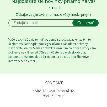
Najdôležitejšie novinky priamo na váš
email
Získajte zaujímavé informácie vždy medzi prvými
Odoberať
Vaše osobné údaje (email) budeme spracovávať len za týmto
účelom v súlade s platnou legislatívou a zásadami ochrany
osobných údajov. Súhlas potvrdíte kliknutím na odkaz, ktorý vám
pošleme na váš email. Súhlas môžete kedykoľvek odvolať
písomne, emailom alebo kliknutím na odkaz z ktoréhokoľvek
informačného emailu.
KONTAKT
HARGITA, s.r.o. Perecká 42,
934 05 Levice