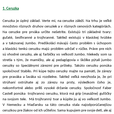
1. Ceruzka
Ceruzka je úplný základ. Verte mi, na ceruzke záleží. Na trhu je veľké
množstvo rôznych druhov ceruziek a v rôznych cenových kategóriách.
Na ceruzke pre prváka určite nešetrite. Existujú tri základné tvary:
guľaté, šesťhranné a trojhranné. Taktiež existujú v klasickej hrúbke
a v takzvanej Jumbo. Predškoláci mávajú často problém s úchopom
a klasickú tenkú ceruzku majú problém udržať v rúčke. Práve pre nich
sú vhodné ceruzky, ale aj farbičky vo veľkosti Jumbo. Niekedy som sa
stretla s tým, že mamičky, ale aj pedagógovia v škôlke pýtali jumbo
ceruzky so špeciálnymi zárezmi pre pršteky. Takúto ceruzku ponúka
spoločnosť Stabilo. Pri kúpe tejto ceruzky majte na pamäti, že zárezy
pre praváka a ľaváka sú rozdielne. Taktiež veľká nevýhoda je, že pri
strúhaní ostrúhate aj zo zárezu na prsty, výsledkom čoho je,
nekomfortné alebo príliš vysoké držanie ceruzky. Spoločnosť Faber
Castell ponúka trojhrannú ceruzku, ktorá má grip (masážne) guľôčky
na svojom tele. Má trojhranný tvar a kúpite ju aj vo veľkosti Jumbo.
V Nemecku a Maďarsku sa táto ceruzka stala najodporúčanejšou
ceruzkou pre žiakov od ich učiteľov. Sama kupujem pre svoje deti, ale aj