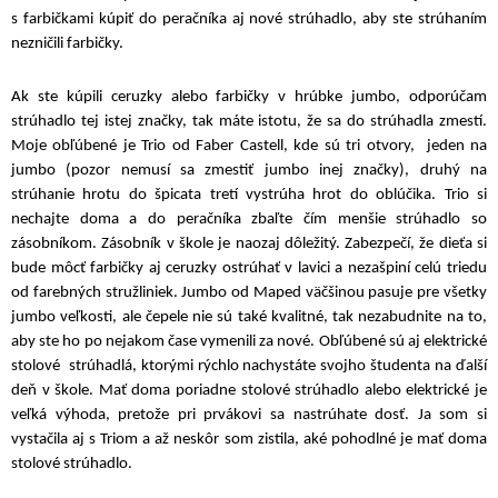
s farbičkami kúpiť do peračníka aj nové strúhadlo, aby ste strúhaním
nezničili farbičky.
Ak ste kúpili ceruzky alebo farbičky v hrúbke jumbo, odporúčam
strúhadlo tej istej značky, tak máte istotu, že sa do strúhadla zmestí.
Moje obľúbené je Trio od Faber Castell, kde sú tri otvory, jeden na
jumbo (pozor nemusí sa zmestiť jumbo inej značky), druhý na
strúhanie hrotu do špicata tretí vystrúha hrot do oblúčika. Trio si
nechajte doma a do peračníka zbaľte čím menšie strúhadlo so
zásobníkom. Zásobník v škole je naozaj dôležitý. Zabezpečí, že dieťa si
bude môcť farbičky aj ceruzky ostrúhať v lavici a nezašpiní celú triedu
od farebných stružliniek. Jumbo od Maped väčšinou pasuje pre všetky
jumbo veľkosti, ale čepele nie sú také kvalitné, tak nezabudnite na to,
aby ste ho po nejakom čase vymenili za nové. Obľúbené sú aj elektrické
stolové strúhadlá, ktorými rýchlo nachystáte svojho študenta na ďalší
deň v škole. Mať doma poriadne stolové strúhadlo alebo elektrické je
veľká výhoda, pretože pri prvákovi sa nastrúhate dosť. Ja som si
vystačila aj s Triom a až neskôr som zistila, aké pohodlné je mať doma
stolové strúhadlo.