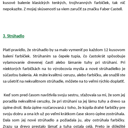
kusové balenie klasických tenkých, trojhranných farbičiek, tak nič
nepokazíte. Z mojej skúsenosti sa viem zaručiť za značku Faber Castell.
3. Strúhadlo
Platí pravidlo, že strúhadlo by sa malo vymeniť po každom 12 kusovom
balení farbičiek. Strúhaním sa čepele tupia, čo častokrát spôsobuje
vylamovanie drevenej časti alebo lámanie tuhy pri strúhaní. Pri
niektorých farbičkách na to výrobcovia myslia a nové strúhadielko je
súčasťou balenia. Ak máte kvalitnú ceruzu, alebo farbičku, ale snažili ste
sa ušetriť na nekvalitnom strúhadle, môžete na to veľmi rýchlo doplatiť.
Keď som pred časom navštívila svoju sestru, sťažovala sa mi, že som jej
poradila nekvalitné ceruzky, že pri strúhaní sa jej lámu tuhy a drevo sa
úplne drolí. Bola úplne rozčarovaná z toho, že kúpila drahé farbičky pre
svoju dcéru a ona ich už po veľmi krátkom čase skoro úplne zostrúhala.
Dala som jej nové strúhadlo a požiadala ju, aby ostrúhala farbičky.
Zrazu sa drevo prestalo lámať a tuha ostala celá. Preto je dôležité