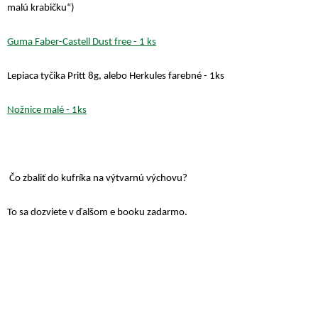
malú krabičku“)
Guma Faber-Castell Dust free - 1 ks
Lepiaca tyčika Pritt 8g, alebo Herkules farebné - 1ks
Nožnice malé - 1ks
Čo zbaliť do kufríka na výtvarnú výchovu?
To sa dozviete v ďalšom e booku zadarmo.