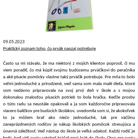
09.05.2023
Praktický zoznam toho, čo prvák naozaj potrebuje
Často sa mi stávalo, že ma niektorý z mojich klientov poprosil, či mu
viem poradiť, čo má kúpiť svojmu budúcemu prváčikovi do peračníka
a aké písacie pomôcky vlastne taký prváčik potrebuje. Pre mňa to bolo
veľmi jednoduché a prirodzené, veď sama som mala malé dieťa, ktoré
som nedávno pripravovala na svoj prvý deň v škole a s mojou
dokonalou znalosťou písacích potrieb to bola hračka. Keďže prosby
o túto radu sa neustále opakovali a ja som každoročne pripravovala
viacero balíčkov pre budúcich školákov, uvedomila som si, že akokoľvek
to ja môžem brať ako niečo jednoduché, tak pre väčšinu
zaneprázdnených rodičov je nákup školských pomôcok stresujúca a
únavná záležitosť. Veď nástup do školy je veľká udalosť. Každý rodič je