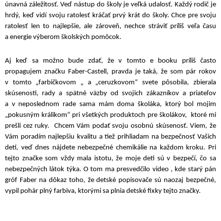
únavná záležitosť. Veď nástup do školy je veľká udalosť. Každý rodič je
hrdý, keď vidí svoju ratolesť kráčať prvý krát do školy. Chce pre svoju
ratolesť len to najlepšie, ale zároveň, nechce stráviť príliš veľa času
a energie výberom školských pomôcok.
Aj keď sa možno bude zdať, že v tomto e booku príliš často
propagujem značku Faber-Castell, pravda je taká, že som pár rokov
v tomto „farbičkovom „ a „ceruzkovom“ svete pôsobila, zbierala
skúsenosti, rady a spätné väzby od svojich zákazníkov a priateľov
a v neposlednom rade sama mám doma školáka, ktorý bol mojim
„pokusným králikom“ pri všetkých produktoch pre školákov, ktoré mi
prešli cez ruky. Chcem Vám podať svoju osobnú skúsenosť. Viem, že
Vám poradím najlepšiu kvalitu a tiež prihliadam na bezpečnosť Vašich
detí, veď dnes nájdete nebezpečné chemikálie na každom kroku. Pri
tejto značke som vždy mala istotu, že moje deti sú v bezpečí, čo sa
nebezpečných látok týka. O tom ma presvedčilo video , kde starý pán
gróf Faber na dôkaz toho, že detské popisovače sú naozaj bezpečné,
vypil pohár plný farbiva, ktorými sa plnia detské fixky tejto značky.